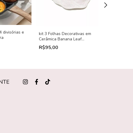
4 divisórias e
kit 3 Folhas Decorativas em
Bowl Harena 
ra
Cerâmica Banana Leaf
Opalino Branc
Branca Lyor - 25,5cm
20cm
R$95,00
R$40,00
NTE