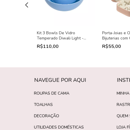
r Pulverizador
Kit 3 Bowls De Vidro
Porta-Joias e 
200ml | Utimix
Temperado Diwali Light -
Bijuterias com
Luminarc - De 12cm, 14cm e
Duplo | Utimix
R$110,00
R$55,00
21cm
NAVEGUE POR AQUI
INST
ROUPAS DE CAMA
MINHA
TOALHAS
RASTR
DECORAÇÃO
QUEM
UTILIDADES DOMÉSTICAS
LOJA F