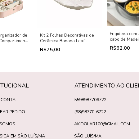
Frigideira com 
Organizador de
Kit 2 Folhas Decorativas de
cabo de Madei
 Compartimento
Cerâmica Banana Leaf
Branca - Lyor - 23cm
R$62,00
R$75,00
ITUCIONAL
ATENDIMENTO AO CLIE
 CONTA
5598987706722
EAR PEDIDO
(98)98770-6722
 SOMOS
AKIDOLAR100@GMAIL.COM
ÍSICA EM SÃO LUÍS/MA
SÃO LUÍS/MA