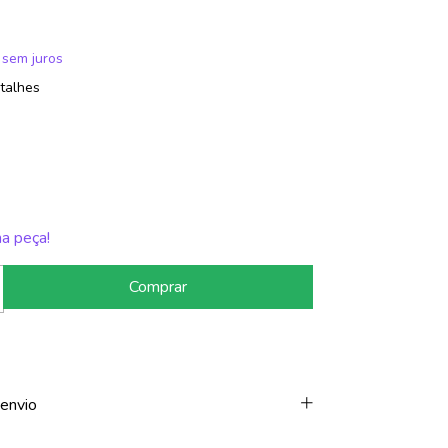
sem juros
talhes
ma peça!
envio