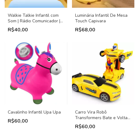
Walkie Talkie Infantil com
Luminária Infantil De Mesa
Som | Rádio Comunicador |
Touch Capivara
Brinquedo Educativo | Kit 2
R$40,00
R$68,00
Peças
Cavalinho Infantil Upa Upa
Carro Vira Robô
Transformers Bate e Volta a
R$60,00
Pilha com Som e Luz de LED
R$60,00