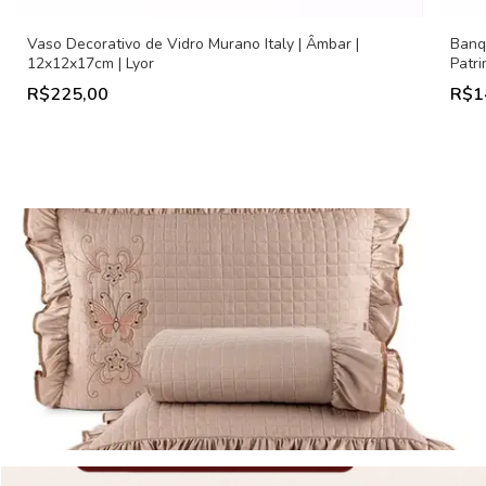
Vaso Decorativo de Vidro Murano Italy | Âmbar |
Banq
12x12x17cm | Lyor
Patr
R$225,00
R$1