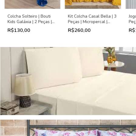
Colcha Solteiro | Bouti
Kit Colcha Casal Bella | 3
Jogo
Kids Galáxia | 2 Peças |
Peças | Micropercal |
Peç
Dupla Face | Bia Enxovais
2,50m x 2,40m | Sulamita
450
R$130,00
R$260,00
R$