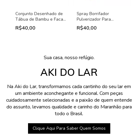
Conjunto Desenhado de
Spray Borrifador
Tábua de Bambu e Faca
Pulverizador Para
para Queijo - Lyor -
Tempero | 200ml | Utimix
R$40,00
R$40,00
Medindo, 5,5x22,5cm
Sua casa, nosso refúgio.
AKI DO LAR
Na Aki do Lar, transformamos cada cantinho do seu lar em
um ambiente aconchegante e funcional. Com peças
cuidadosamente selecionadas e a paixão de quem entende
do assunto, levamos qualidade e carinho do Maranhão para
todo o Brasil.
Clique Aqui Para Saber Quem Somos